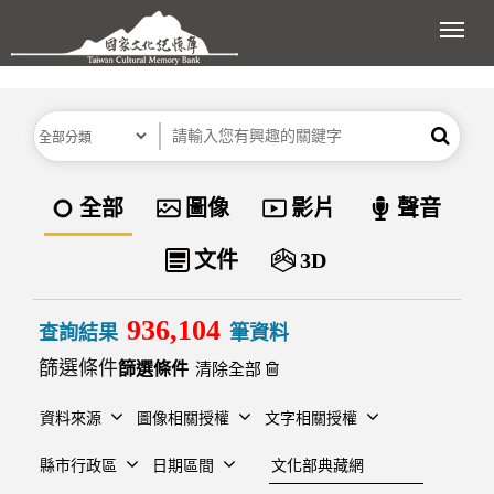
跳到主要內容區塊
展開
分類
關鍵字
搜尋
資料類型
全部
圖像
影片
聲音
文件
3D
936,104
查詢結果
筆資料
篩選條件
清除全部
資料來源
圖像相關授權
文字相關授權
建檔單位
縣市行政區
日期區間