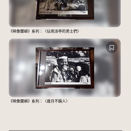
《映像蘭嶼》系列：〈佔用涼亭的男士們〉
《映像蘭嶼》系列：〈歲月不饒人〉