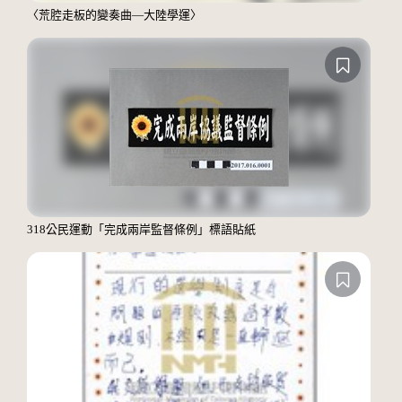
〈荒腔走板的變奏曲—大陸學運〉
318公民運動「完成兩岸監督條例」標語貼紙