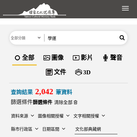
跳到主要內容區塊
展開
分類
關鍵字
搜尋
資料類型
全部
圖像
影片
聲音
文件
3D
2,042
查詢結果
筆資料
篩選條件
清除全部
資料來源
圖像相關授權
文字相關授權
建檔單位
縣市行政區
日期區間