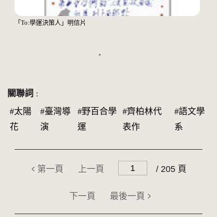
「To:學運決策人」明信片
關聯詞
:
#太陽
#臺灣導
#野百合學
#齊柏林代
#語文學
花
演
運
表作
系
第一頁
上一頁
/ 205 頁
下一頁
最後一頁