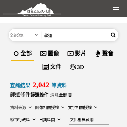
跳到主要內容區塊
展開
分類
關鍵字
搜尋
資料類型
全部
圖像
影片
聲音
文件
3D
2,042
查詢結果
筆資料
篩選條件
清除全部
資料來源
圖像相關授權
文字相關授權
建檔單位
縣市行政區
日期區間