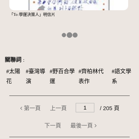
「To:學運決策人」明信片
關聯詞
:
#太陽
#臺灣導
#野百合學
#齊柏林代
#語文學
花
演
運
表作
系
第一頁
上一頁
/ 205 頁
下一頁
最後一頁