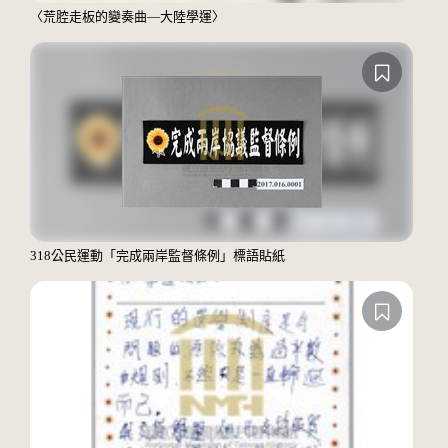
〈荒腔走板的變奏曲—大陸學運〉
318公民運動「完成兩岸監督條例」標語貼紙