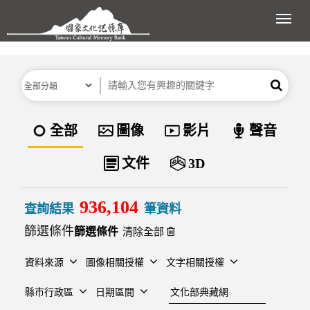
跳到主要內容區塊
展開
分類
關鍵字
搜尋
資料類型
全部
圖像
影片
聲音
文件
3D
936,104
查詢結果
筆資料
篩選條件
清除全部
資料來源
圖像相關授權
文字相關授權
建檔單位
縣市行政區
日期區間