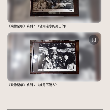
《映像蘭嶼》系列：〈佔用涼亭的男士們〉
《映像蘭嶼》系列：〈歲月不饒人〉