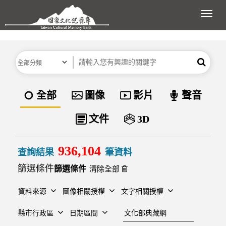
跳到主要內容區塊
展開
分類
關鍵字
搜尋
資料類型
全部
圖像
影片
聲音
文件
3D
936,104
查詢結果
筆資料
篩選條件
清除全部
資料來源
圖像相關授權
文字相關授權
建檔單位
縣市行政區
日期區間