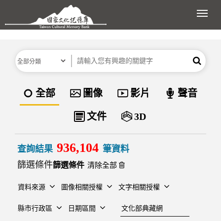
跳到主要內容區塊
展開
分類
關鍵字
搜尋
資料類型
全部
圖像
影片
聲音
文件
3D
936,104
查詢結果
筆資料
篩選條件
清除全部
資料來源
圖像相關授權
文字相關授權
建檔單位
縣市行政區
日期區間