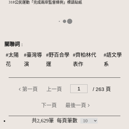
318公民運動「完成兩岸監督條例」標語貼紙
關聯詞
:
#太陽
#臺灣導
#野百合學
#齊柏林代
#語文學
花
演
運
表作
系
第一頁
上一頁
/ 263 頁
下一頁
最後一頁
共2,629筆
每頁筆數