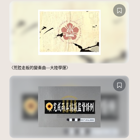
〈荒腔走板的變奏曲—大陸學運〉