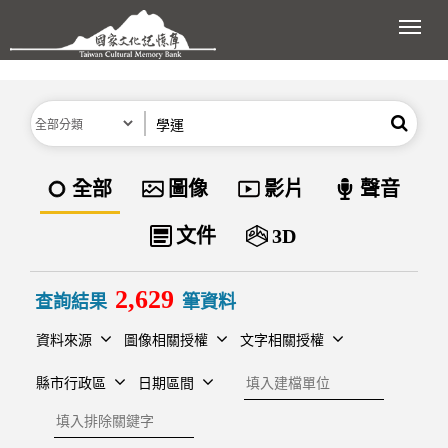
跳到主要內容區塊
展開
分類
關鍵字
搜尋
資料類型
全部
圖像
影片
聲音
文件
3D
2,629
查詢結果
筆資料
資料來源
圖像相關授權
文字相關授權
建檔單位
縣市行政區
日期區間
排除關鍵字