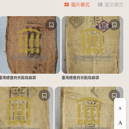
圖片模式
圖文模式
臺灣總督府米穀局麻袋
臺灣總督府米穀局麻袋
縮
預