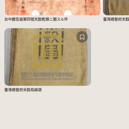
台中廳告諭第四號米穀乾燥ニ關スル件
臺灣總督府米
臺灣總督府米穀局麻袋