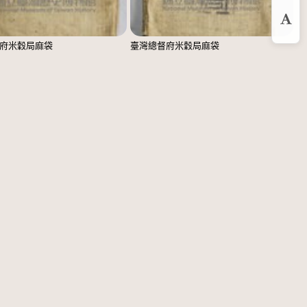
放
府米穀局麻袋
臺灣總督府米穀局麻袋