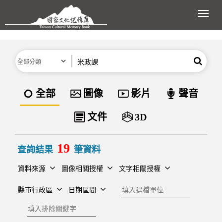
跳到主要內容區塊
展開
分類
關鍵字
搜尋
資料類型
全部
圖像
影片
聲音
文件
3D
19
查詢結果
筆資料
資料來源
圖像相關授權
文字相關授權
建檔單位
縣市行政區
日期區間
排除關鍵字