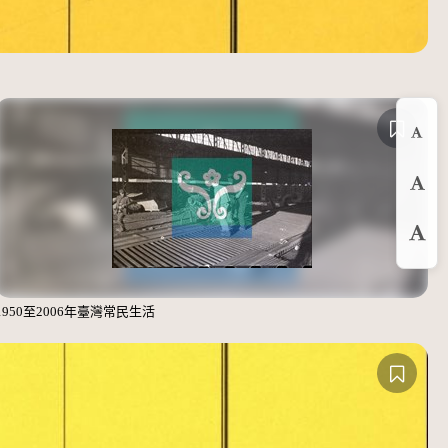
縮
預
放
1950至2006年臺灣常民生活