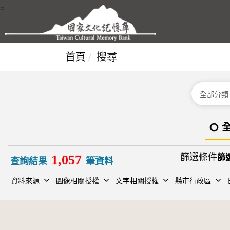
跳到主要內容區塊
:::
:::
首頁
搜尋
分類
篩選條件
1,057
查詢結果
筆資料
資料來源
圖像相關授權
文字相關授權
縣市行政區