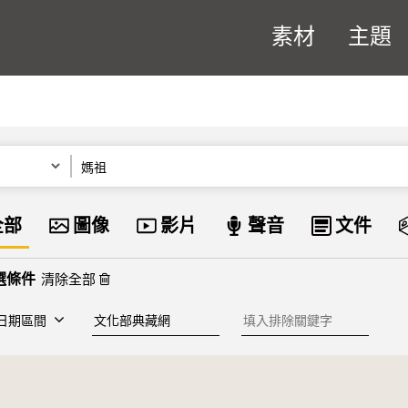
素材
主題
關鍵字
資料類型
全部
圖像
影片
聲音
文件
清除全部
建檔單位
排除關鍵字
日期區間