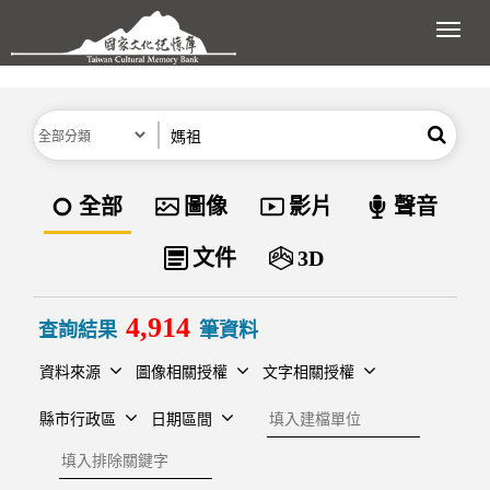
跳到主要內容區塊
展開
分類
關鍵字
搜尋
資料類型
全部
圖像
影片
聲音
文件
3D
4,914
查詢結果
筆資料
資料來源
圖像相關授權
文字相關授權
建檔單位
縣市行政區
日期區間
排除關鍵字