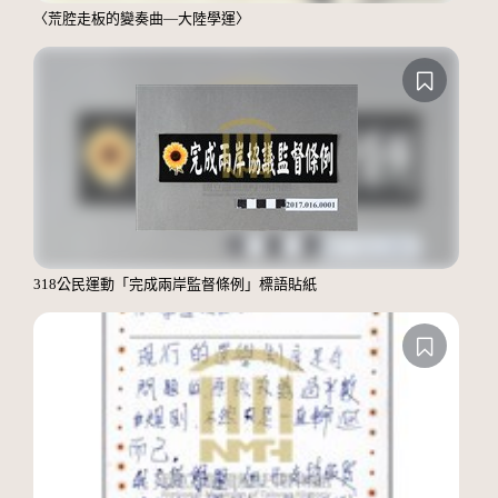
〈荒腔走板的變奏曲—大陸學運〉
318公民運動「完成兩岸監督條例」標語貼紙