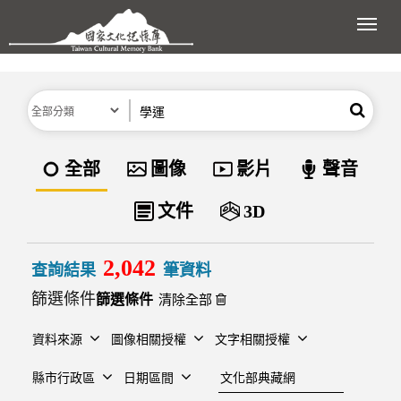
跳到主要內容區塊
展開
分類
關鍵字
搜尋
資料類型
全部
圖像
影片
聲音
文件
3D
2,042
查詢結果
筆資料
篩選條件
清除全部
資料來源
圖像相關授權
文字相關授權
建檔單位
縣市行政區
日期區間