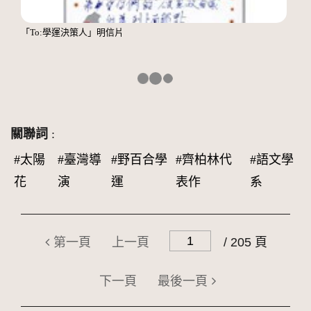
「To:學運決策人」明信片
關聯詞
:
#太陽
#臺灣導
#野百合學
#齊柏林代
#語文學
花
演
運
表作
系
第一頁
上一頁
/ 205 頁
下一頁
最後一頁