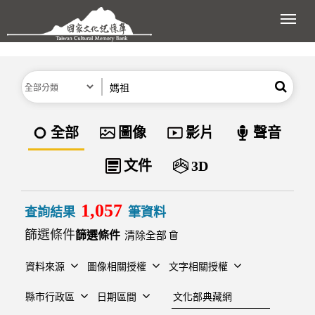
跳到主要內容區塊
展開
分類
關鍵字
搜尋
資料類型
全部
圖像
影片
聲音
文件
3D
1,057
查詢結果
筆資料
篩選條件
清除全部
資料來源
圖像相關授權
文字相關授權
建檔單位
縣市行政區
日期區間