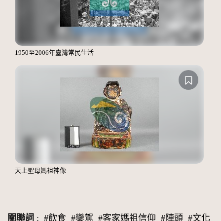
1950至2006年臺灣常民生活
天上聖母媽祖神像
關聯詞
:
#飲食
#鑾駕
#客家媽祖信仰
#陣頭
#文化