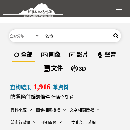
跳到主要內容區塊
展開
分類
關鍵字
搜尋
資料類型
全部
圖像
影片
聲音
文件
3D
1,916
查詢結果
筆資料
篩選條件
清除全部
資料來源
圖像相關授權
文字相關授權
建檔單位
縣市行政區
日期區間