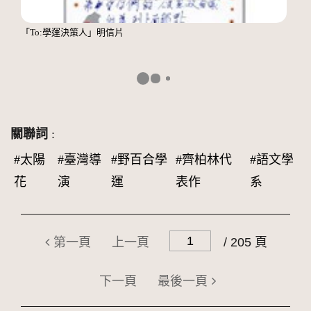
「To:學運決策人」明信片
關聯詞
:
#太陽
#臺灣導
#野百合學
#齊柏林代
#語文學
花
演
運
表作
系
第一頁
上一頁
/ 205 頁
下一頁
最後一頁