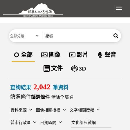
跳到主要內容區塊
展開
分類
關鍵字
搜尋
資料類型
全部
圖像
影片
聲音
文件
3D
2,042
查詢結果
筆資料
篩選條件
清除全部
資料來源
圖像相關授權
文字相關授權
建檔單位
縣市行政區
日期區間