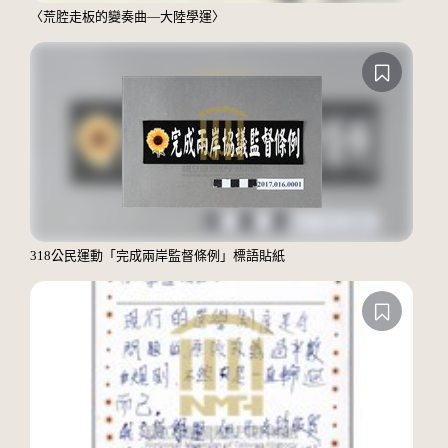
〈荒腔走板的變奏曲—大陸學運〉
318公民運動「完成兩岸監督條例」標語貼紙