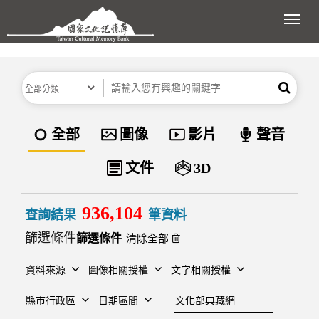
跳到主要內容區塊
展開
分類
關鍵字
搜尋
資料類型
全部
圖像
影片
聲音
文件
3D
936,104
查詢結果
筆資料
篩選條件
清除全部
資料來源
圖像相關授權
文字相關授權
建檔單位
縣市行政區
日期區間