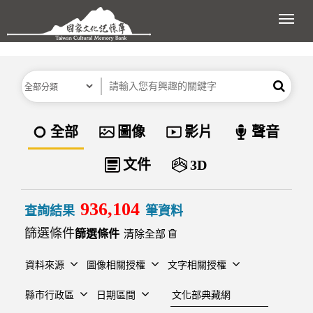
跳到主要內容區塊
展開
分類
關鍵字
搜尋
資料類型
全部
圖像
影片
聲音
文件
3D
936,104
查詢結果
筆資料
篩選條件
清除全部
資料來源
圖像相關授權
文字相關授權
建檔單位
縣市行政區
日期區間