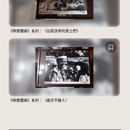
《映像蘭嶼》系列：〈佔用涼亭的男士們〉
《映像蘭嶼》系列：〈歲月不饒人〉