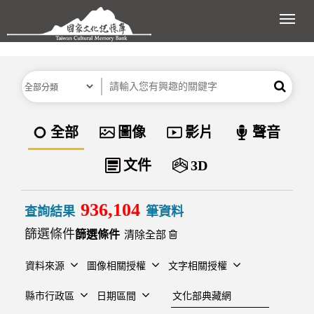
跳到主要內容區塊
展開
分類
關鍵字
搜尋
資料類型
全部
圖像
影片
聲音
文件
3D
936,104
查詢結果
筆資料
篩選條件
清除全部
資料來源
圖像相關授權
文字相關授權
建檔單位
縣市行政區
日期區間