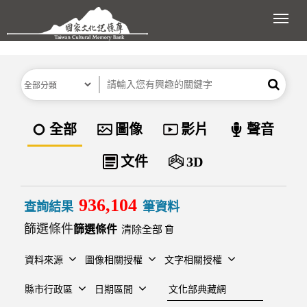
跳到主要內容區塊
展開
分類
關鍵字
搜尋
資料類型
全部
圖像
影片
聲音
文件
3D
936,104
查詢結果
筆資料
篩選條件
清除全部
資料來源
圖像相關授權
文字相關授權
建檔單位
縣市行政區
日期區間