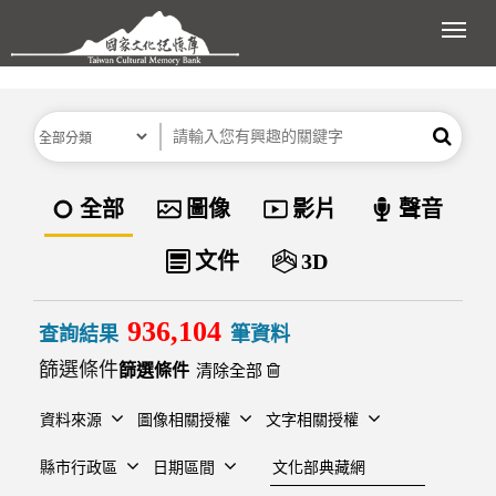
跳到主要內容區塊
展開
分類
關鍵字
搜尋
資料類型
全部
圖像
影片
聲音
文件
3D
936,104
查詢結果
筆資料
篩選條件
清除全部
資料來源
圖像相關授權
文字相關授權
建檔單位
縣市行政區
日期區間