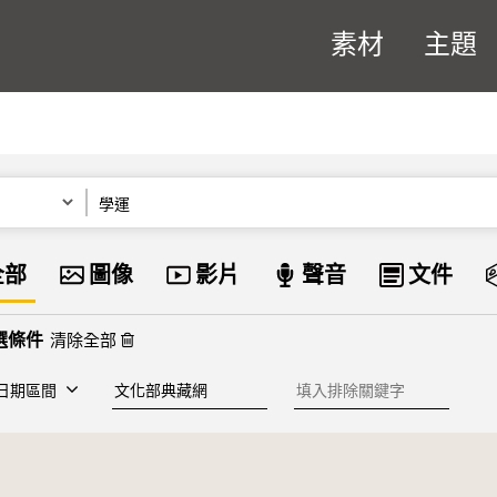
素材
主題
關鍵字
資料類型
全部
圖像
影片
聲音
文件
清除全部
建檔單位
排除關鍵字
日期區間