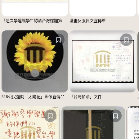
「這次學運讓學生認清台灣媒體第4權的崩壞」便利貼
漫畫反服貿文宣傳單
318公民運動「太陽花」圖像宣傳品
「台灣加油」文件