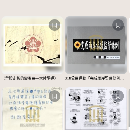
〈荒腔走板的變奏曲—大陸學運〉
318公民運動「完成兩岸監督條例」標語貼紙