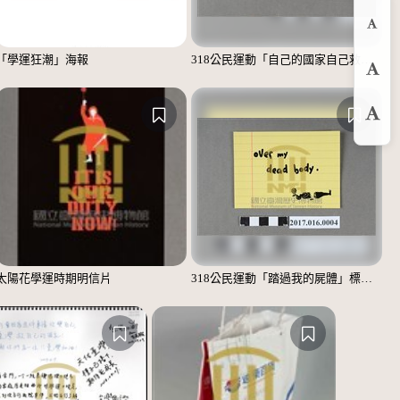
縮
「學運狂潮」海報
318公民運動「自己的國家自己救」標語貼紙
預
放
太陽花學運時期明信片
318公民運動「踏過我的屍體」標語貼紙