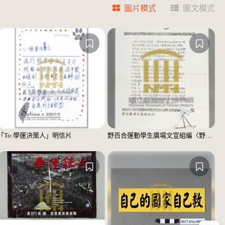
圖片模式
圖文模式
「To:學運決策人」明信片
野百合運動學生廣場文宣組編〈野百合的春天〉宣傳單