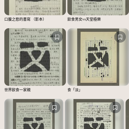
口腹之慾的書寫 （影本）
飲食男女vs天堂極樂
世界飲食一家親
食「淡」