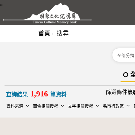
跳到主要內容區塊
:::
:::
首頁
搜尋
分類
篩選條件
1,916
查詢結果
筆資料
資料來源
圖像相關授權
文字相關授權
縣市行政區