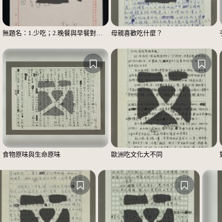
無題名：1.少吃；2.晚餐與早餐對調……；3.主副食對調……；4.多運動
母親喜歡吃什麼？
食物原味與生命原味
歐洲吃文化大不同