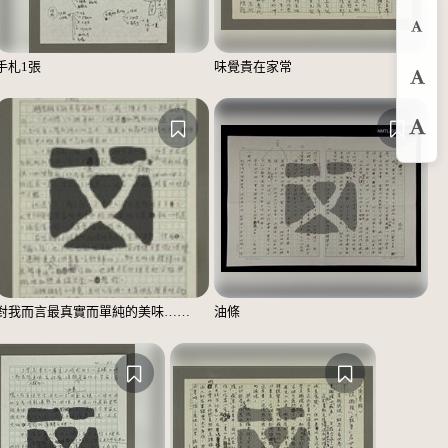
縮
手札1張
味覺貴在家常
預
放
對我而言最真實而單純的美味……
油條