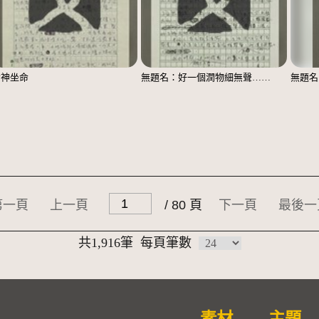
食神坐命
無題名：好一個潤物細無聲……
第一頁
上一頁
/ 80 頁
下一頁
最後一
共1,916筆
每頁筆數