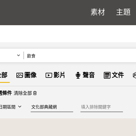
素材
主題
關鍵字
資料類型
全部
圖像
影片
聲音
文件
清除全部
建檔單位
排除關鍵字
日期區間