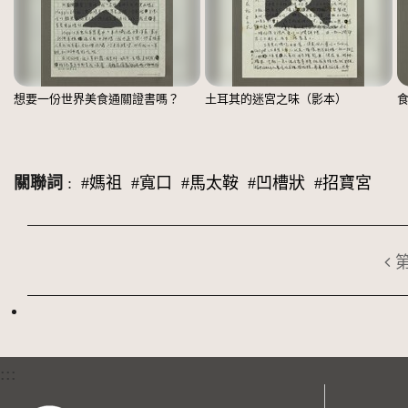
想要一份世界美食通關證書嗎？
土耳其的迷宮之味（影本）
關聯詞
:
#媽祖
#寬口
#馬太鞍
#凹槽狀
#招寶宮
:::