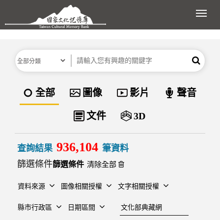
跳到主要內容區塊
展開
分類
關鍵字
搜尋
資料類型
全部
圖像
影片
聲音
文件
3D
936,104
查詢結果
筆資料
篩選條件
清除全部
資料來源
圖像相關授權
文字相關授權
建檔單位
縣市行政區
日期區間