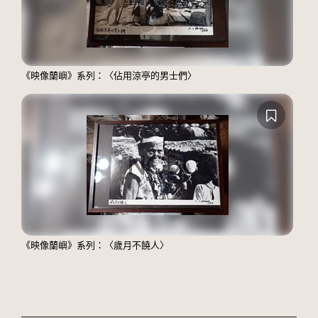
《映像蘭嶼》系列：〈佔用涼亭的男士們〉
《映像蘭嶼》系列：〈歲月不饒人〉