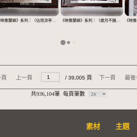
《映像蘭嶼》系列：〈佔用涼亭的男士們〉
《映像蘭嶼》系列：〈歲月不饒人〉
一頁
上一頁
/ 39,005 頁
下一頁
最後
共936,104筆
每頁筆數
素材
主題