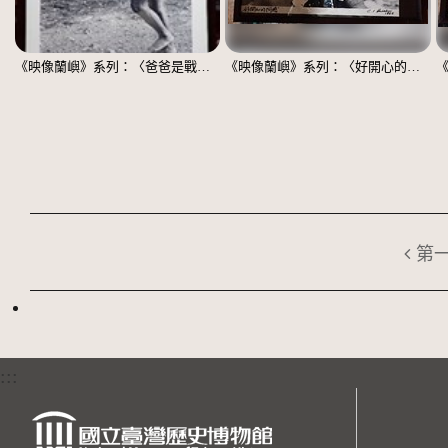
《映像蘭嶼》系列：〈爸爸是戰士〉
《映像蘭嶼》系列：〈好開心的阿嬤〉
第
:::