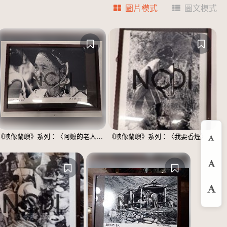
圖片模式
圖文模式
《映像蘭嶼》系列：〈阿嬤的老人斑〉
《映像蘭嶼》系列：〈我要香煙〉
縮
預
放