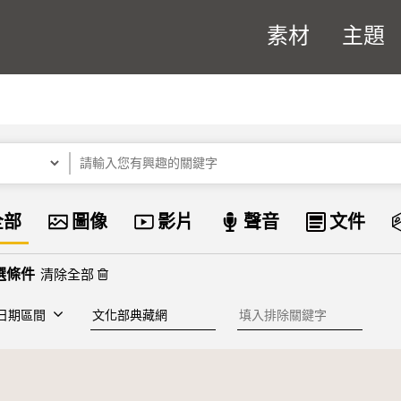
素材
主題
關鍵字
資料類型
全部
圖像
影片
聲音
文件
清除全部
建檔單位
排除關鍵字
日期區間