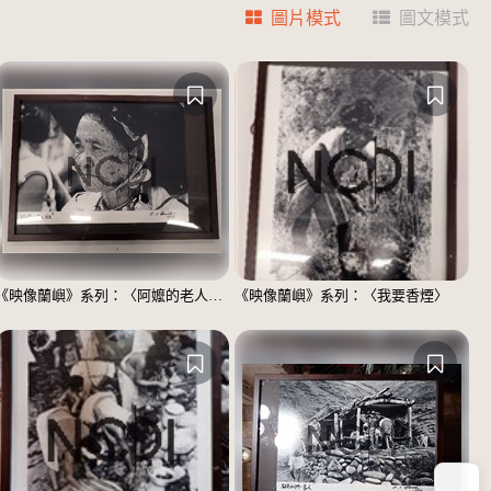
圖片模式
圖文模式
《映像蘭嶼》系列：〈阿嬤的老人斑〉
《映像蘭嶼》系列：〈我要香煙〉