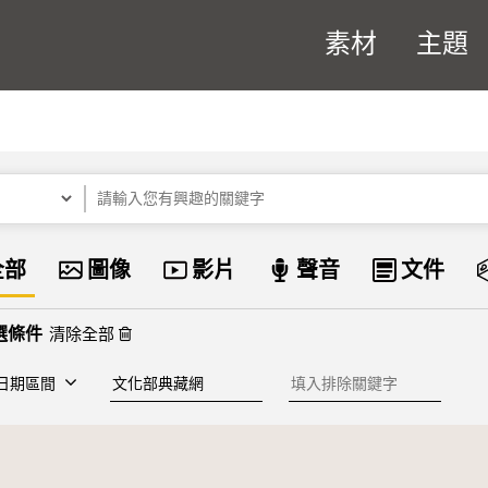
素材
主題
關鍵字
資料類型
全部
圖像
影片
聲音
文件
清除全部
建檔單位
排除關鍵字
日期區間