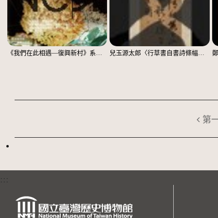
《我們在此相遇—復興新村》系列：〈殘響03〉
兒玉源太郎〈行草書自書詩條幅〉（印本）
第
:::