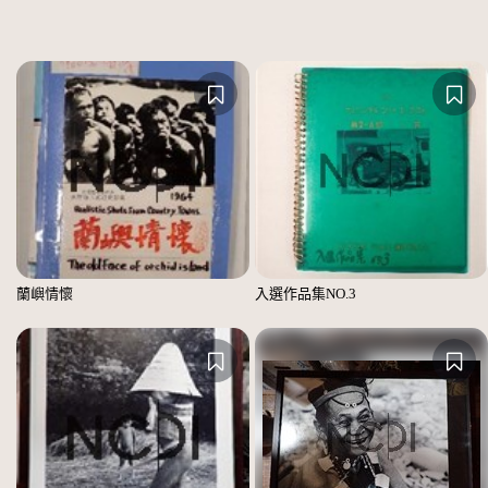
蘭嶼情懷
入選作品集NO.3