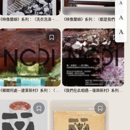
縮
《映像蘭嶼》系列：〈洗衣洗澡、都在這裡〉
《映像蘭嶼》系列：〈都是我們一家人〉
預
放
《鄉關何處—建業新村》系列：〈 邱敬賢04〉
《我們在此相遇—復興新村》系列：〈殘響04〉