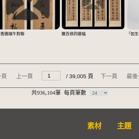
鄭香圃端午對聯
羅百祿四連幅
「如生
一頁
上一頁
/ 39,005 頁
下一頁
最後
共936,104筆
每頁筆數
素材
主題