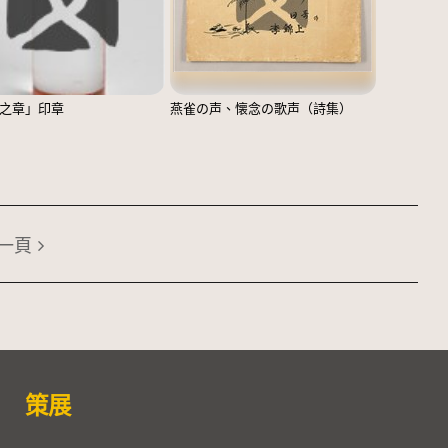
之章」印章
燕雀の声、懐念の歌声（詩集）
一頁
策展