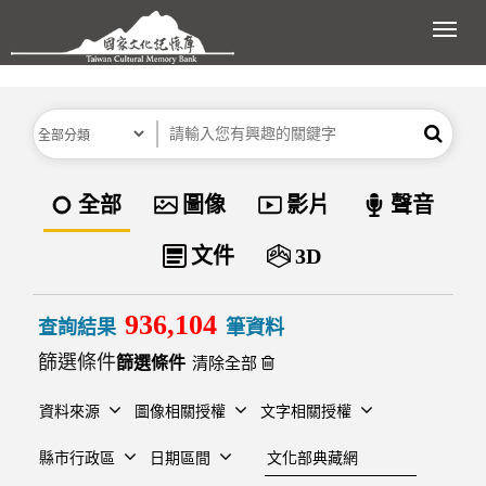
跳到主要內容區塊
展開
分類
關鍵字
搜尋
資料類型
全部
圖像
影片
聲音
文件
3D
936,104
查詢結果
筆資料
篩選條件
清除全部
資料來源
圖像相關授權
文字相關授權
建檔單位
縣市行政區
日期區間