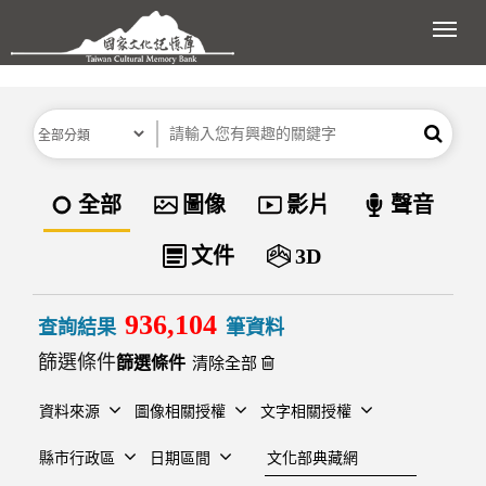
跳到主要內容區塊
展開
分類
關鍵字
搜尋
資料類型
全部
圖像
影片
聲音
文件
3D
936,104
查詢結果
筆資料
篩選條件
清除全部
資料來源
圖像相關授權
文字相關授權
建檔單位
縣市行政區
日期區間