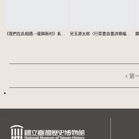
《我們在此相遇—復興新村》系列：〈殘響03〉
兒玉源太郎〈行草書自書詩條幅〉（印本）
第
:::