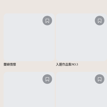
蘭嶼情懷
入選作品集NO.3