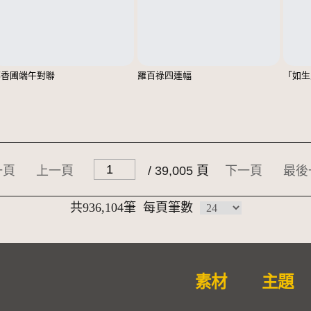
鄭香圃端午對聯
羅百祿四連幅
「如生
一頁
上一頁
/ 39,005 頁
下一頁
最後
共936,104筆
每頁筆數
素材
主題