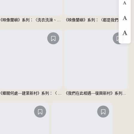
縮
《映像蘭嶼》系列：〈洗衣洗澡、都在這裡〉
《映像蘭嶼》系列：〈都是我們一家人〉
預
放
《鄉關何處—建業新村》系列：〈 邱敬賢04〉
《我們在此相遇—復興新村》系列：〈殘響04〉