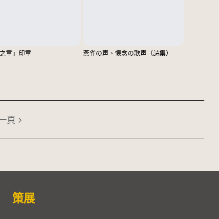
之章」印章
燕雀の声、懐念の歌声（詩集）
一頁
策展