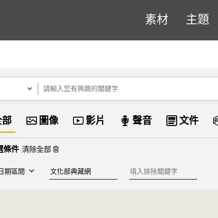
素材
主題
關鍵字
資料類型
全部
圖像
影片
聲音
文件
清除全部
建檔單位
排除關鍵字
日期區間