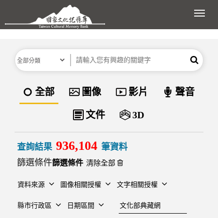
跳到主要內容區塊
展開
分類
關鍵字
搜尋
資料類型
全部
圖像
影片
聲音
文件
3D
936,104
查詢結果
筆資料
篩選條件
清除全部
資料來源
圖像相關授權
文字相關授權
建檔單位
縣市行政區
日期區間