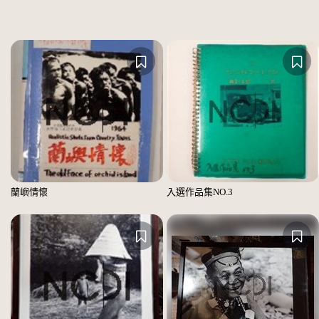
蘭嶼情懷
入選作品集NO.3