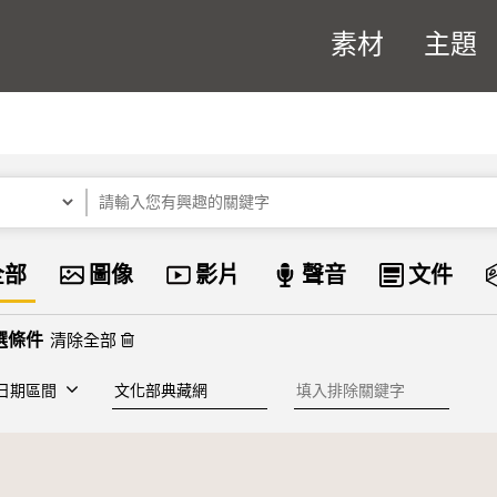
素材
主題
關鍵字
資料類型
全部
圖像
影片
聲音
文件
清除全部
建檔單位
排除關鍵字
日期區間