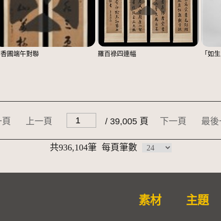
鄭香圃端午對聯
羅百祿四連幅
「如生
一頁
上一頁
/ 39,005 頁
下一頁
最後
共936,104筆
每頁筆數
素材
主題