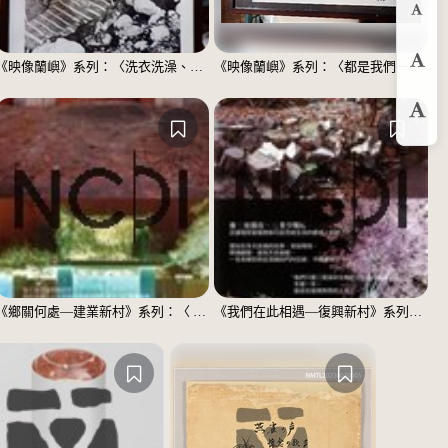
縮
《映像蘭嶼》系列：〈洗衣洗澡、都在這裡〉
《映像蘭嶼》系列：〈都是我們一家人〉
預
放
《鄉關何處—建業新村》系列：〈 邱敬賢04〉
《我們在此相遇—復興新村》系列：〈殘響04〉