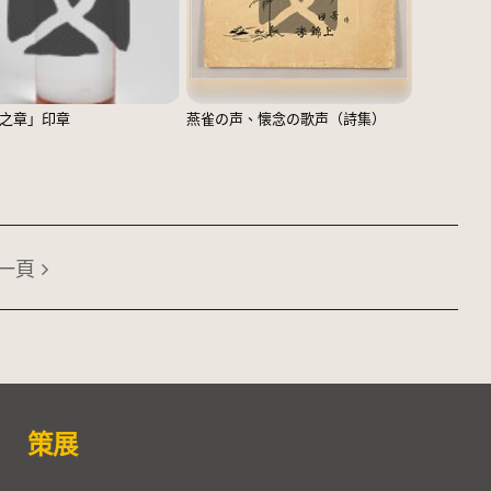
之章」印章
燕雀の声、懐念の歌声（詩集）
一頁
策展