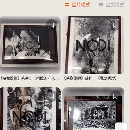
圖片模式
圖文模式
《映像蘭嶼》系列：〈阿嬤的老人斑〉
《映像蘭嶼》系列：〈我要香煙〉