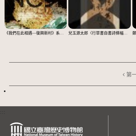
《我們在此相遇—復興新村》系列：〈殘響03〉
兒玉源太郎〈行草書自書詩條幅〉（印本）
第
:::