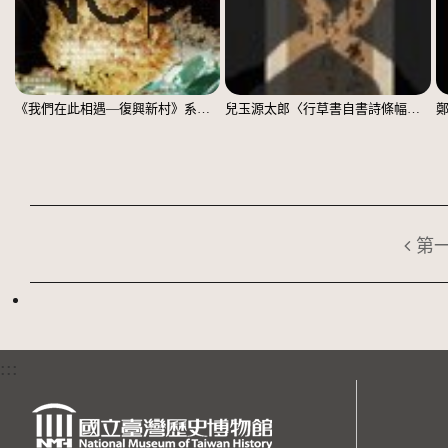
《我們在此相遇—復興新村》系列：〈殘響03〉
兒玉源太郎〈行草書自書詩條幅〉（印本）
第
:::