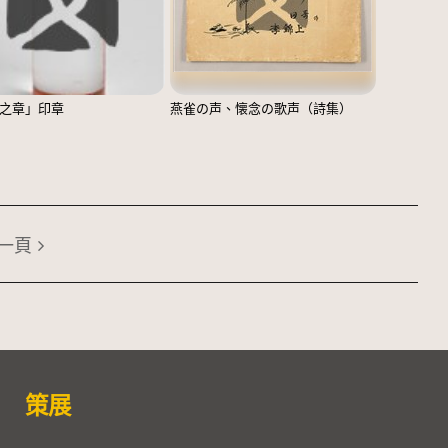
之章」印章
燕雀の声、懐念の歌声（詩集）
一頁
策展