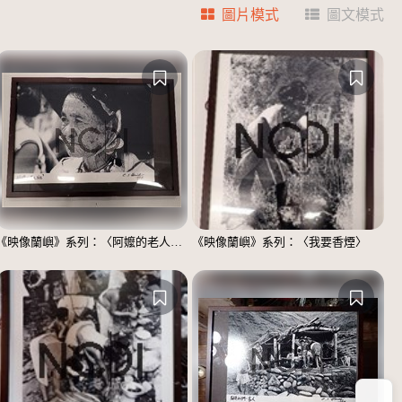
圖片模式
圖文模式
《映像蘭嶼》系列：〈阿嬤的老人斑〉
《映像蘭嶼》系列：〈我要香煙〉