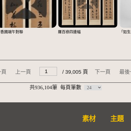
鄭香圃端午對聯
羅百祿四連幅
「如生
一頁
上一頁
/ 39,005 頁
下一頁
最後
共936,104筆
每頁筆數
素材
主題