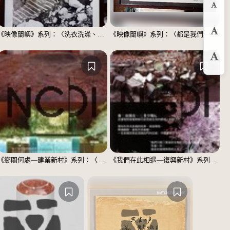
縮
《映像蘭嶼》系列：〈洗衣洗澡、都在這裡〉
《映像蘭嶼》系列：〈都是我們一家人〉
預
放
《鄉關何處—建業新村》系列：〈 邱敬賢04〉
《我們在此相遇—復興新村》系列：〈殘響04〉