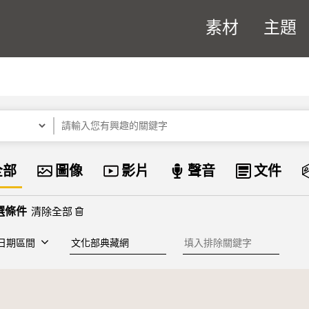
素材
主題
關鍵字
資料類型
全部
圖像
影片
聲音
文件
清除全部
建檔單位
排除關鍵字
日期區間