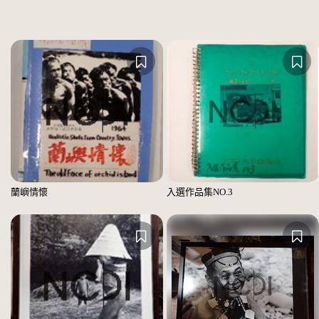
蘭嶼情懷
入選作品集NO.3