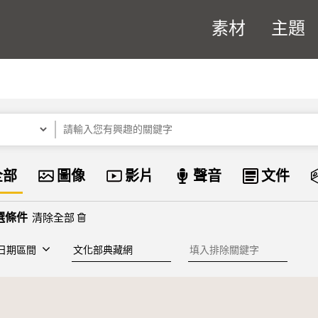
素材
主題
關鍵字
資料類型
全部
圖像
影片
聲音
文件
清除全部
建檔單位
排除關鍵字
日期區間