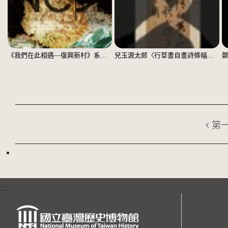
《我們在此相遇—復興新村》系列：〈殘響03〉
兒玉源太郎〈行草書自書詩條幅〉（印本）
第
:::