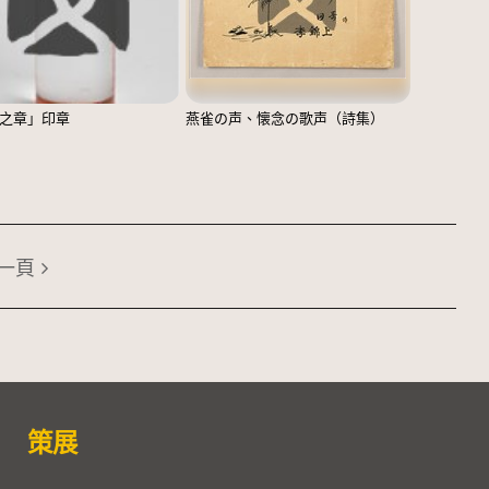
之章」印章
燕雀の声、懐念の歌声（詩集）
一頁
策展