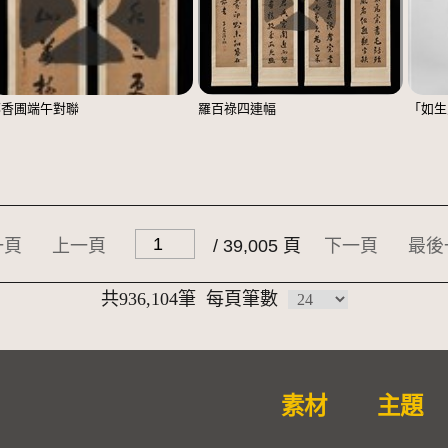
鄭香圃端午對聯
羅百祿四連幅
「如生
一頁
上一頁
/ 39,005 頁
下一頁
最後
共936,104筆
每頁筆數
素材
主題