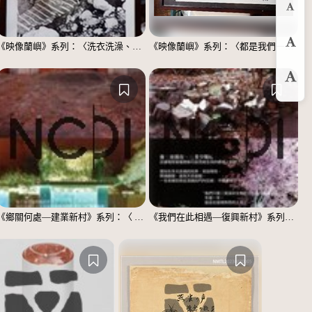
縮
《映像蘭嶼》系列：〈洗衣洗澡、都在這裡〉
《映像蘭嶼》系列：〈都是我們一家人〉
預
放
《鄉關何處—建業新村》系列：〈 邱敬賢04〉
《我們在此相遇—復興新村》系列：〈殘響04〉