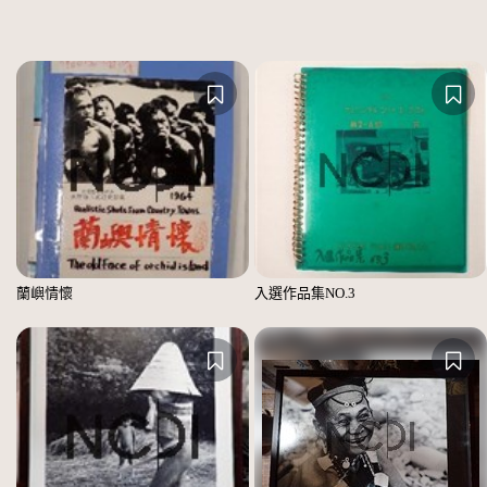
蘭嶼情懷
入選作品集NO.3