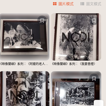
圖片模式
圖文模式
《映像蘭嶼》系列：〈阿嬤的老人斑〉
《映像蘭嶼》系列：〈我要香煙〉