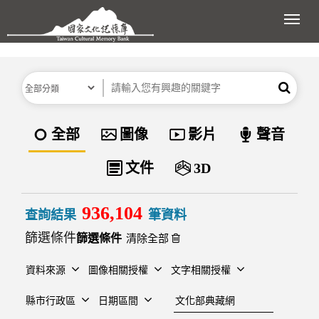
跳到主要內容區塊
展開
分類
關鍵字
搜尋
資料類型
全部
圖像
影片
聲音
文件
3D
936,104
查詢結果
筆資料
篩選條件
清除全部
資料來源
圖像相關授權
文字相關授權
建檔單位
縣市行政區
日期區間