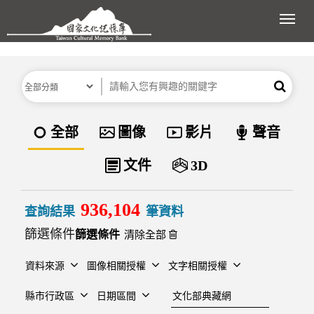
跳到主要內容區塊
展開
分類
關鍵字
搜尋
資料類型
全部
圖像
影片
聲音
文件
3D
936,104
查詢結果
筆資料
篩選條件
清除全部
資料來源
圖像相關授權
文字相關授權
建檔單位
縣市行政區
日期區間