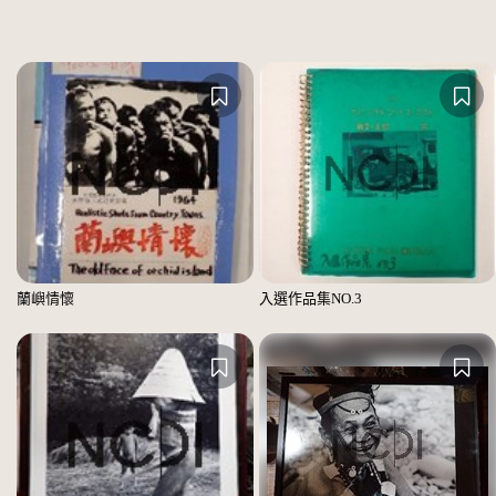
蘭嶼情懷
入選作品集NO.3