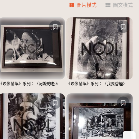
圖片模式
圖文模式
《映像蘭嶼》系列：〈阿嬤的老人斑〉
《映像蘭嶼》系列：〈我要香煙〉