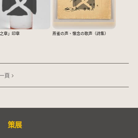
之章」印章
燕雀の声、懐念の歌声（詩集）
一頁
策展