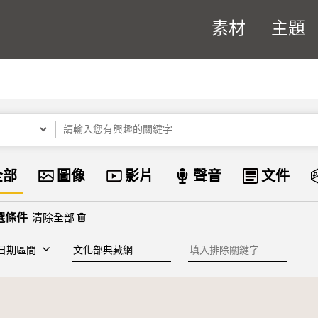
素材
主題
關鍵字
資料類型
全部
圖像
影片
聲音
文件
清除全部
建檔單位
排除關鍵字
日期區間