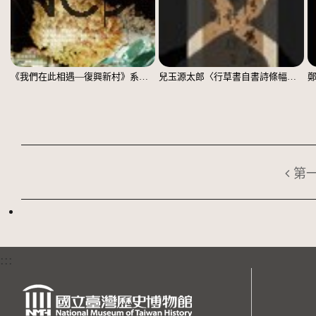
《我們在此相遇—復興新村》系列：〈殘響03〉
兒玉源太郎〈行草書自書詩條幅〉（印本）
第
:::