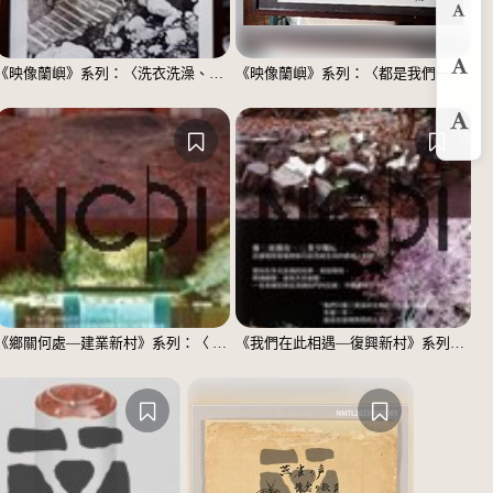
縮
《映像蘭嶼》系列：〈洗衣洗澡、都在這裡〉
《映像蘭嶼》系列：〈都是我們一家人〉
預
放
《鄉關何處—建業新村》系列：〈 邱敬賢04〉
《我們在此相遇—復興新村》系列：〈殘響04〉