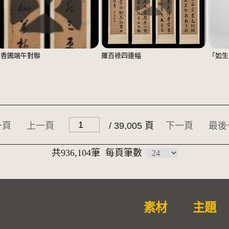
鄭香圃端午對聯
羅百祿四連幅
「如生
一頁
上一頁
/ 39,005 頁
下一頁
最後
共936,104筆
每頁筆數
素材
主題