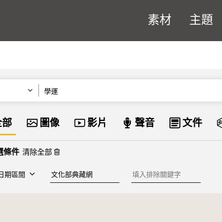
素材
主題
關鍵字
資料類型
全部
圖像
影片
聲音
文件
清除全部
建檔單位
排除關鍵字
日期區間