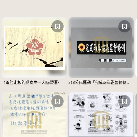
〈荒腔走板的變奏曲—大陸學運〉
318公民運動「完成兩岸監督條例」標語貼紙