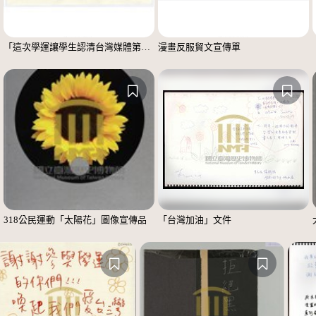
「這次學運讓學生認清台灣媒體第4權的崩壞」便利貼
漫畫反服貿文宣傳單
318公民運動「太陽花」圖像宣傳品
「台灣加油」文件