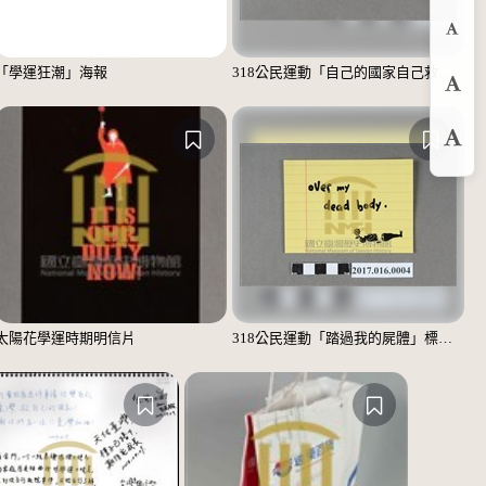
縮
「學運狂潮」海報
318公民運動「自己的國家自己救」標語貼紙
預
放
太陽花學運時期明信片
318公民運動「踏過我的屍體」標語貼紙