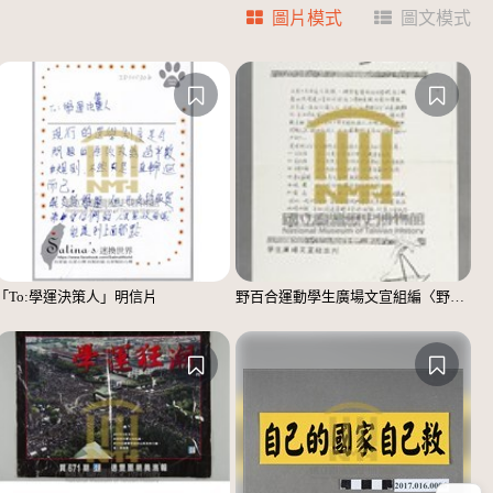
圖片模式
圖文模式
「To:學運決策人」明信片
野百合運動學生廣場文宣組編〈野百合的春天〉宣傳單