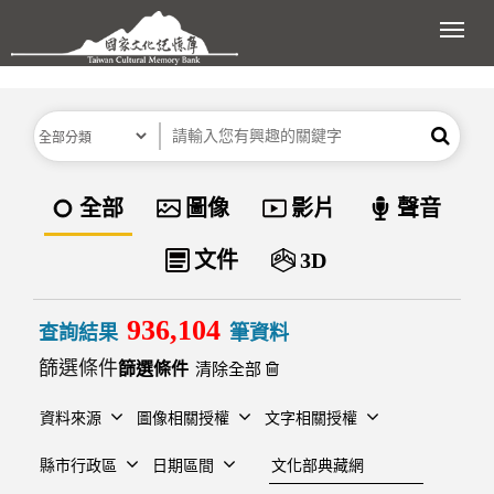
跳到主要內容區塊
展開
分類
關鍵字
搜尋
資料類型
全部
圖像
影片
聲音
文件
3D
936,104
查詢結果
筆資料
篩選條件
清除全部
資料來源
圖像相關授權
文字相關授權
建檔單位
縣市行政區
日期區間