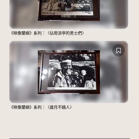
《映像蘭嶼》系列：〈佔用涼亭的男士們〉
《映像蘭嶼》系列：〈歲月不饒人〉