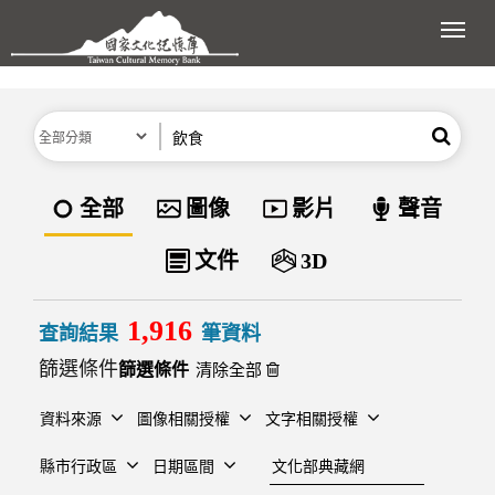
跳到主要內容區塊
展開
分類
關鍵字
搜尋
資料類型
全部
圖像
影片
聲音
文件
3D
1,916
查詢結果
筆資料
篩選條件
清除全部
資料來源
圖像相關授權
文字相關授權
建檔單位
縣市行政區
日期區間