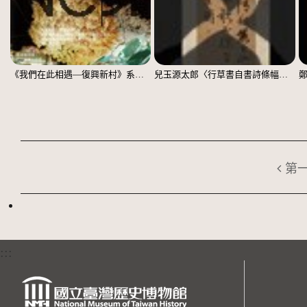
《我們在此相遇—復興新村》系列：〈殘響03〉
兒玉源太郎〈行草書自書詩條幅〉（印本）
第
:::