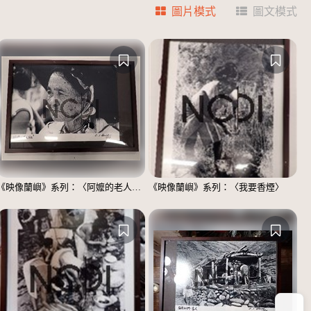
圖片模式
圖文模式
《映像蘭嶼》系列：〈阿嬤的老人斑〉
《映像蘭嶼》系列：〈我要香煙〉