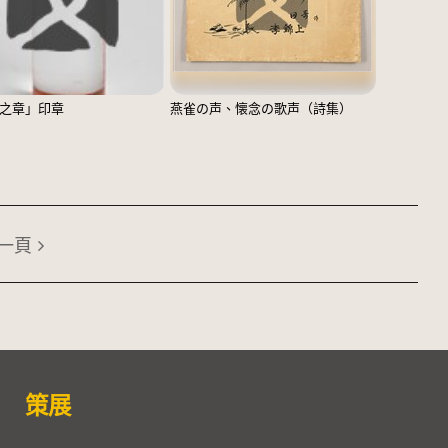
之章」印章
燕雀の声、懐念の歌声（詩集）
一頁
策展