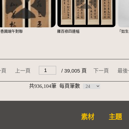
鄭香圃端午對聯
羅百祿四連幅
「如生
一頁
上一頁
/ 39,005 頁
下一頁
最後
共936,104筆
每頁筆數
素材
主題