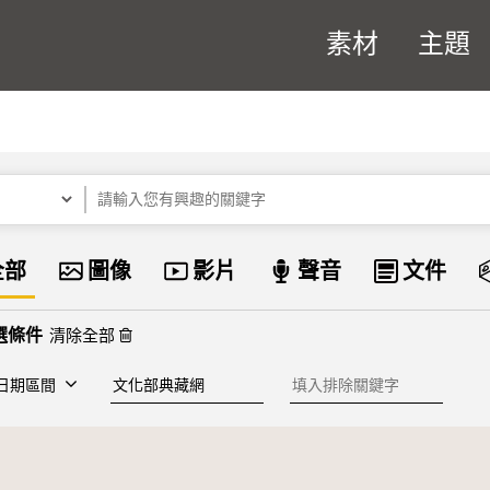
素材
主題
關鍵字
資料類型
全部
圖像
影片
聲音
文件
清除全部
建檔單位
排除關鍵字
日期區間