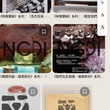
縮
《映像蘭嶼》系列：〈洗衣洗澡、都在這裡〉
《映像蘭嶼》系列：〈都是我們一家人〉
預
放
《鄉關何處—建業新村》系列：〈 邱敬賢04〉
《我們在此相遇—復興新村》系列：〈殘響04〉