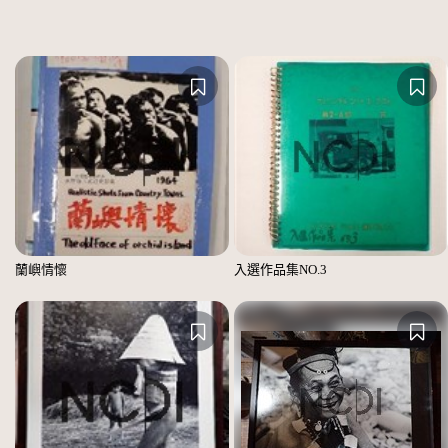
蘭嶼情懷
入選作品集NO.3