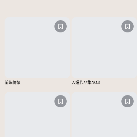
蘭嶼情懷
入選作品集NO.3