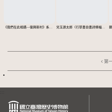
《我們在此相遇—復興新村》系列：〈殘響03〉
兒玉源太郎〈行草書自書詩條幅〉（印本）
第
:::