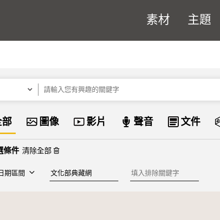
素材
主題
關鍵字
資料類型
全部
圖像
影片
聲音
文件
清除全部
建檔單位
排除關鍵字
日期區間