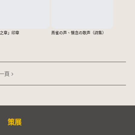
之章」印章
燕雀の声、懐念の歌声（詩集）
一頁
策展