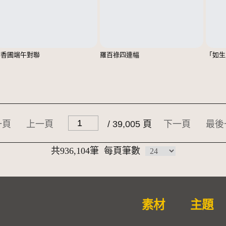
鄭香圃端午對聯
羅百祿四連幅
「如生
一頁
上一頁
/ 39,005 頁
下一頁
最後
共936,104筆
每頁筆數
素材
主題