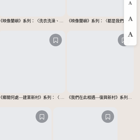
縮
《映像蘭嶼》系列：〈洗衣洗澡、都在這裡〉
《映像蘭嶼》系列：〈都是我們一家人〉
預
放
《鄉關何處—建業新村》系列：〈 邱敬賢04〉
《我們在此相遇—復興新村》系列：〈殘響04〉