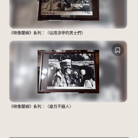
《映像蘭嶼》系列：〈佔用涼亭的男士們〉
《映像蘭嶼》系列：〈歲月不饒人〉