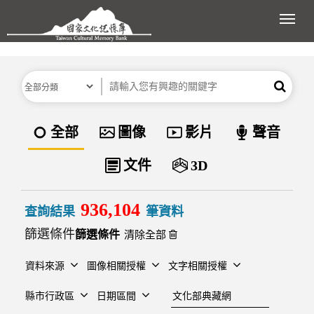
跳到主要內容區塊
展開
分類
關鍵字
搜尋
資料類型
全部
圖像
影片
聲音
文件
3D
936,104
查詢結果
筆資料
篩選條件
清除全部
資料來源
圖像相關授權
文字相關授權
建檔單位
縣市行政區
日期區間