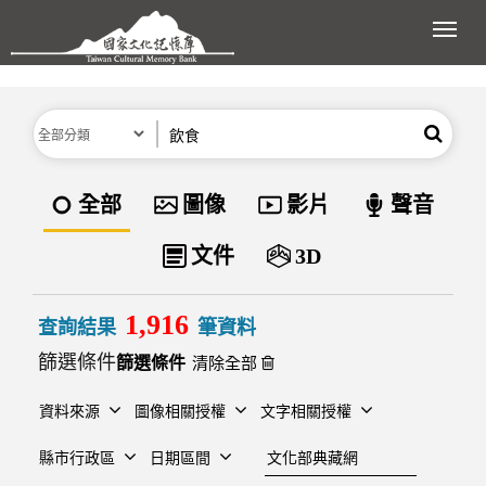
跳到主要內容區塊
展開
分類
關鍵字
搜尋
資料類型
全部
圖像
影片
聲音
文件
3D
1,916
查詢結果
筆資料
篩選條件
清除全部
資料來源
圖像相關授權
文字相關授權
建檔單位
縣市行政區
日期區間