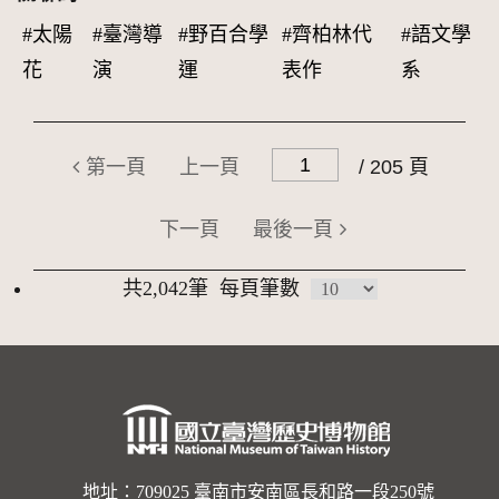
#太陽
#臺灣導
#野百合學
#齊柏林代
#語文學
花
演
運
表作
系
第一頁
上一頁
/ 205 頁
下一頁
最後一頁
共2,042筆
每頁筆數
地址：709025 臺南市安南區長和路一段250號