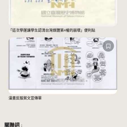
「這次學運讓學生認清台灣媒體第4權的崩壞」便利貼
漫畫反服貿文宣傳單
關聯詞
: