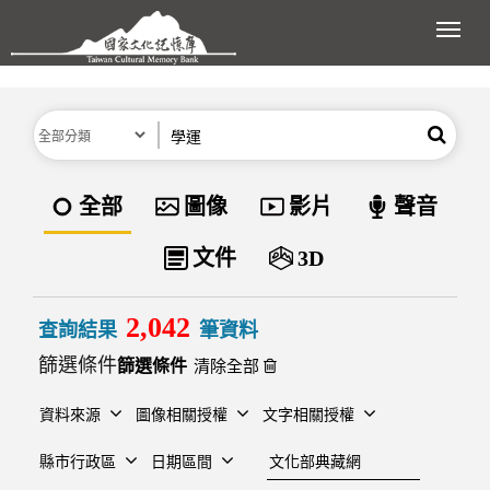
跳到主要內容區塊
展開
分類
關鍵字
搜尋
資料類型
全部
圖像
影片
聲音
文件
3D
2,042
查詢結果
筆資料
篩選條件
清除全部
資料來源
圖像相關授權
文字相關授權
建檔單位
縣市行政區
日期區間