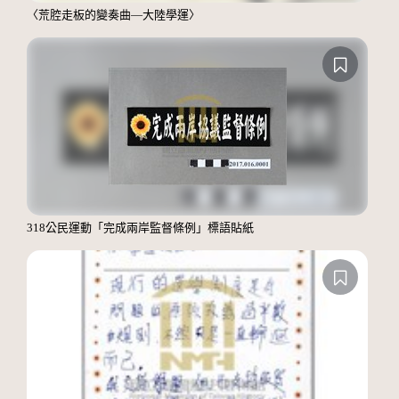
〈荒腔走板的變奏曲—大陸學運〉
318公民運動「完成兩岸監督條例」標語貼紙