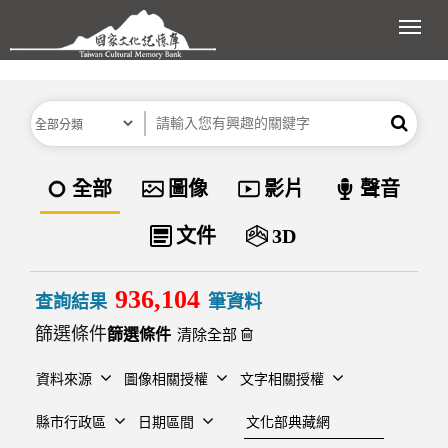
跳到主要內容區塊
展開
分類
關鍵字
搜尋
資料類型
全部
圖像
影片
聲音
文件
3D
936,104
查詢結果
筆資料
篩選條件
清除全部
資料來源
圖像相關授權
文字相關授權
建檔單位
縣市行政區
日期區間