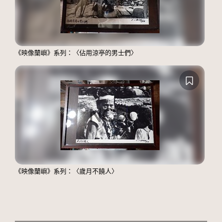
《映像蘭嶼》系列：〈佔用涼亭的男士們〉
《映像蘭嶼》系列：〈歲月不饒人〉