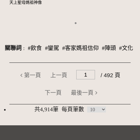
天上聖母媽祖神像
關聯詞
:
#飲食
#鑾駕
#客家媽祖信仰
#陣頭
#文化
第一頁
上一頁
/ 492 頁
下一頁
最後一頁
共4,914筆
每頁筆數