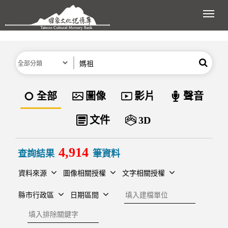
跳到主要內容區塊
展開
分類
關鍵字
搜尋
資料類型
全部
圖像
影片
聲音
文件
3D
4,914
查詢結果
筆資料
資料來源
圖像相關授權
文字相關授權
建檔單位
縣市行政區
日期區間
排除關鍵字