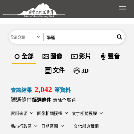
跳到主要內容區塊
展開
分類
關鍵字
搜尋
資料類型
全部
圖像
影片
聲音
文件
3D
2,042
查詢結果
筆資料
篩選條件
清除全部
資料來源
圖像相關授權
文字相關授權
建檔單位
縣市行政區
日期區間