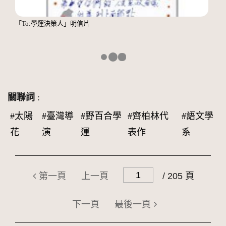
「To:學運決策人」明信片
關聯詞
:
#太陽
#臺灣導
#野百合學
#齊柏林代
#語文學
花
演
運
表作
系
第一頁
上一頁
/ 205 頁
下一頁
最後一頁