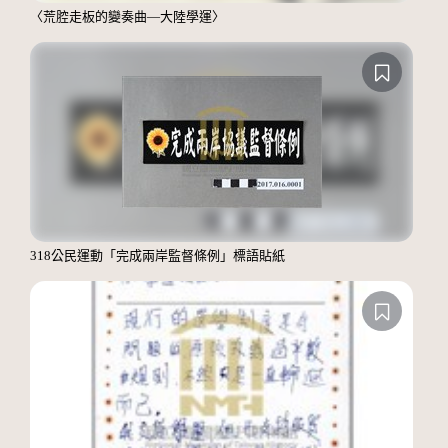
〈荒腔走板的變奏曲—大陸學運〉
318公民運動「完成兩岸監督條例」標語貼紙