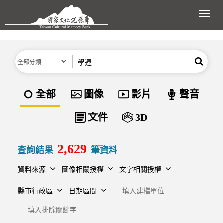
跳到主要內容區塊
展開
分類
關鍵字
搜尋
資料類型
全部
圖像
影片
聲音
文件
3D
2,629
查詢結果
筆資料
資料來源
圖像相關授權
文字相關授權
建檔單位
縣市行政區
日期區間
排除關鍵字