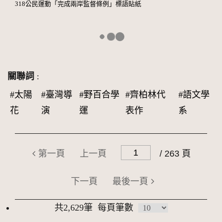
318公民運動「完成兩岸監督條例」標語貼紙
關聯詞
:
#太陽
#臺灣導
#野百合學
#齊柏林代
#語文學
花
演
運
表作
系
第一頁
上一頁
/ 263 頁
下一頁
最後一頁
共2,629筆
每頁筆數