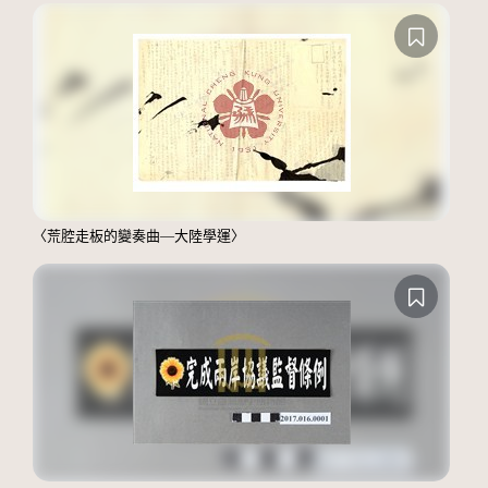
〈荒腔走板的變奏曲—大陸學運〉