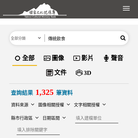
跳到主要內容區塊
展開
分類
關鍵字
搜尋
資料類型
全部
圖像
影片
聲音
文件
3D
1,325
查詢結果
筆資料
資料來源
圖像相關授權
文字相關授權
建檔單位
縣市行政區
日期區間
排除關鍵字