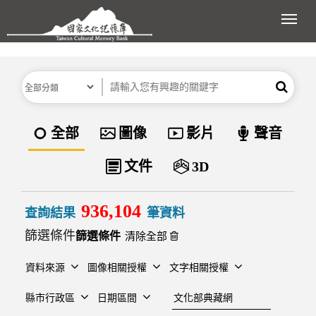
跳到主要內容區塊
展開
分類
關鍵字
搜尋
資料類型
全部
圖像
影片
聲音
文件
3D
936,104
查詢結果
筆資料
篩選條件
清除全部
資料來源
圖像相關授權
文字相關授權
建檔單位
縣市行政區
日期區間